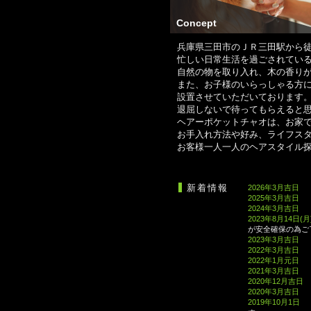
Concept
兵庫県三田市のＪＲ三田駅から
忙しい日常生活を過ごされてい
自然の物を取り入れ、木の香り
また、お子様のいらっしゃる方
設置させていただいております
退屈しないで待ってもらえると
ヘアーポケットチャオは、お家
お手入れ方法や好み、ライフス
お客様一人一人のヘアスタイル
新着情報
2026年3月吉日
2025年3月吉日
2024年3月吉日
2023年8月14日(
が安全確保の為ご
2023年3月吉日
2022年3月吉日
2022年1月元日
2021年3月吉日
2020年12月吉日
2020年3月吉日
2019年10月1日