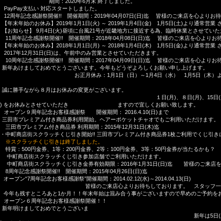
す。
期間：2020年6月末 終了しました。
PayPay支払い
対応スタートしました。
12周年記念感謝祭開催!! 開催期間：2019年04月07日(日)迄
皆様のご来店を心よりお待
【年末年始のお休み】2019年1月1日(火) ～ 2019年1月4日(金) 1月5日(土)より通常営業
【お知らせ】
9月4日(火)昼頃に台風21号が近畿地方に接近する為、臨時休業とさせてい
11周年記念感謝祭開催!! 開催期間：2018年04月08日(日)迄
皆様のご来店を心よりお待
【年末年始のお休み】2018年1月1日(月) ～ 2018年1月4日(木) 1月5日(金)より通常営業
月31日(日)は、午前中のみ営業とさせていただきます。
10周年記念感謝祭開催!! 開催期間：2017年04月09日(日)迄
皆様のご来店を心よりお待
新年あけましておめでとうございます。今年もどうぞよろしくお願い申し上げます。
：1月1日（日）～1月4日（水） 1月5日（木）より通常営
。
誠に勝手ながら８月はお休みの変更がございます。
、８日(月)、15日(月)、16日(火)、17日
)
をお休みとさせていただき ますので宜しくお願い致します。
オープン９周年記念お客様感謝祭 開催期間：
2016.4.10(日)まで
・三田市プレミアム付き商品券利用開始。ヘアーポケットチャオでもご利用いただけます。
三田市プレミアム付き商品券
利用期間：2015年12月31日(木)迄
中町商店街スクラッチくじ引き開始!!
三田市プレミアム付き商品券1枚ご利用でくじ引き
※スクラッチくじ引きは終了しました。
特賞：500円金券、1等：200円金券、2等：100円金券、3等：50円金券が当たるかも？
中町商店街スクラッチくじ引き参加店舗でご利用いただけます。
中町商店街スクラッチくじ引き金券有効期限：2016年1月31日(日)迄 皆様のご来店
8周年記念感謝祭開催!! 開催期間：2015年04月26日(日)迄
オープン“7周年記念お客様感謝祭”開催期間：2014.02.12(水)～2014.04.13(日)
のご来店心よりお待ちしております。 スタッフ一
今年も残すところあと1か月！！年末年始は混み合う事がございますので早めのご予約を
オープン６周年記念お客様感謝祭開催！！
新年明けましておめでとうございま
新年は5日(土)より営業させてい