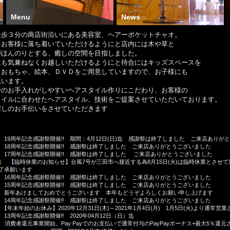
Menu
News
徒歩３分の商店街沿いにある美容室、ヘアーポケットチャオ。
るお客様に落ち着いていただけるようにと店内には木や草と
がほんのりとする、癒しの空間を目指しました。
にも気兼ねなくお越しいただけるようにと待合にはキッズスペースを
。おもちゃ、絵本、ＤＶＤをご用意していますので、お子様にも
思います。
でのお手入れがしやすいヘアスタイル作りにこだわり、お客様の
タイルに合わせたヘアスタイル、技術をご提案させていただいております。
探しのお手伝いをさせていただきます
19周年記念感謝祭開催!! 期間：4月12日(日)迄 感謝祭は終了しました ご来店ありが
18周年記念感謝祭開催!! 感謝祭は終了しました ご来店ありがとうございました
17周年記念感謝祭開催!! 感謝祭は終了しました
ご来店ありがとうございました
月)
【臨時休業のお知らせ】台風7号が三田市へ接近する為8月15日(火)は臨時休業とさせ
了承願います
16周年記念感謝祭開催!! 感謝祭は終了しました ご来店ありがとうございました
15周年記念感謝祭開催!! 感謝祭は終了しました ご来店ありがとうございました
新年あけましておめでとうございます 本年もどうぞよろしくお願い申し上げます
14周年記念感謝祭開催‼ 感謝祭は終了しました ご来店ありがとうございました
【年末年始のお休み】2020年12月31日(木)～2021年1月4日(月) 1月5日(火)より通常
13周年記念感謝祭開催‼ 2020年04月12日（日）迄
消費者還元事業開始。Pay
Payでのお支払いで通常付与のPayPayボーナス+最大5％還元